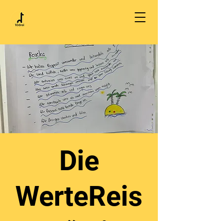
Die
WerteReis