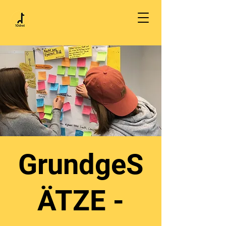
GrundgeS
ÄTZE -