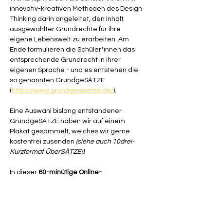
innovativ-kreativen Methoden des Design 
Thinking darin angeleitet, den Inhalt 
ausgewählter Grundrechte für ihre 
eigene Lebenswelt zu erarbeiten. Am 
Ende formulieren die Schüler*innen das 
entsprechende Grundrecht in ihrer 
eigenen Sprache - und es entstehen die 
so genannten GrundgeSÄTZE 
(
https://www.grundgesaetze.de/
). 
Eine Auswahl bislang entstandener 
GrundgeSÄTZE haben wir auf einem 
Plakat gesammelt, welches wir gerne 
kostenfrei zusenden 
(siehe auch 10drei-
Kurzformat ÜberSÄTZE!)
.
In dieser 
60-minütige Online-
Qualifizierung 
stellen wir 
Lehrkräften, 
Referendar*innen und interessierten 
Personen 
das Workshop-Format sowie 
den Ablauf des Workshops vor. Im 