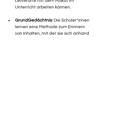
Lehrkräfte mit dem Plakat im 
Unterricht arbeiten können.
GrundGedächtnis:
 Die Schüler*innen 
lernen eine Methode zum Erinnern 
von Inhalten, mit der sie sich anhand 
von Zahlen, Bildern und Geschichten 
kreativ die Grundrechte merken 
können.
In dieser 
30-minütige Online-
Qualifizierung 
stellen wir 
Lehrkräften, 
Referendar*innen und interessierten 
Personen 
die Workshop-Formate vor. Im 
Anschluss bekommst du alle nötigen 
Informationen und Materialien an die 
Hand, um die Übungen danach direkt 
selbst umsetzen zu können.
Das Angebot ist für Lehrkräfte sowie 
Pädagog*innen kostenfrei.