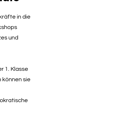
räfte in die
rkshops
zes und
r 1. Klasse
n können sie
mokratische