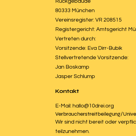
Rückgebäude
80333 München
Vereinsregister: VR 208515
Registergericht: Amtsgericht M
Vertreten durch:
Vorsitzende: Eva Dirr-Bubik
Stellvertretende Vorsitzende:
Jan Boskamp
Jasper Schlump
K
ont
akt
E-Mail:
hallo@10drei.org
Verbraucher­streit­beilegung/Univer
Wir sind nicht bereit oder verpf
teilzunehmen.