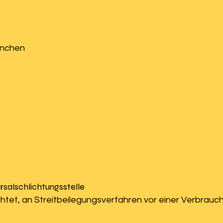
ünchen
sal­schlichtungs­stelle
lichtet, an Streitbeilegungsverfahren vor einer Verbrauc