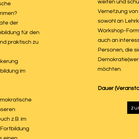
weiten und schu
ische
Vernetzung von L
ommen?
sowohl an Lehrkr
mate der
Workshop-Forma
bildung für den
auch an interes
nd praktisch zu
Personen, die s
Demokratie(wer
nkerung
möchten.
bildung im
Dauer (Veranstal
emokratische
zu
nseren
ch z.B. im
Fortbildung
s einen