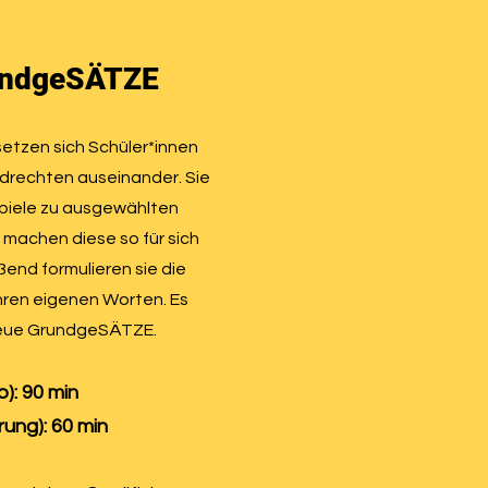
ndgeSÄTZE
etzen sich Schüler*innen
ndrechten auseinander. Sie
piele zu ausgewählten
machen diese so für sich
ßend formulieren sie die
hren eigenen Worten. Es
neue GrundgeSÄTZE.
): 90 min
rung): 60 min