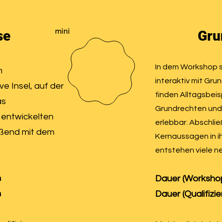
mini
se
Gru
In dem Workshop s
m
interaktiv mit Gru
ve Insel, auf der
finden Alltagsbeis
as
Grundrechten und 
entwickelten
erlebbar. Abschlie
eßend mit dem
Kernaussagen in i
entstehen viele 
n
Dauer (Workshop
n
Dauer (Qualifizie