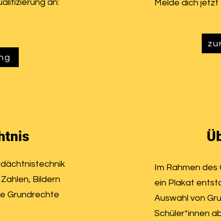
alifizierung an:
Melde dich jetzt 
zu
ng
htnis
Ü
edächtnistechnik
Im Rahmen des 
Zahlen, Bildern
ein Plakat ents
ie Grundrechte
Auswahl von G
Schüler*innen ab