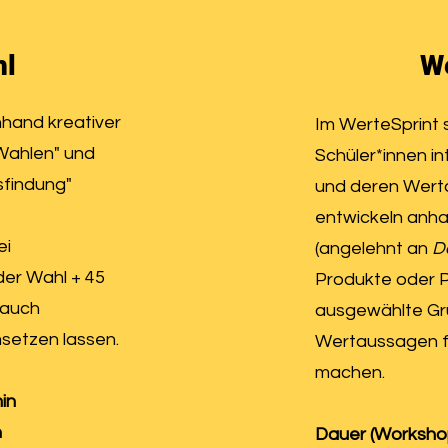
hl
We
nhand kreativer
Im WerteSprint 
Wahlen" und
Schüler*innen i
findung"
und deren Wert
entwickeln anh
ei
(angelehnt an
D
der Wahl + 45
Produkte oder P
 auch
ausgewählte Gr
setzen lassen.
Wertaussagen fü
machen.
in
n
Dauer (Workshop