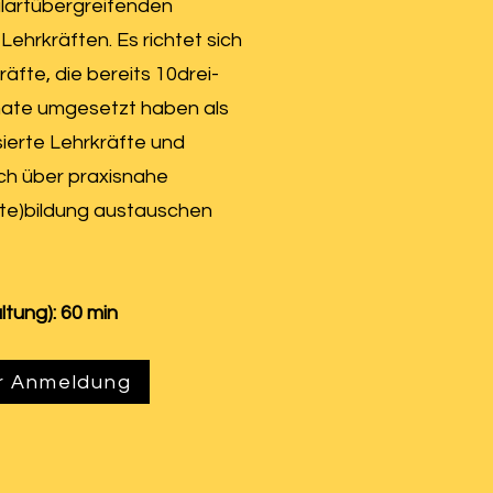
lartübergreifenden
ehrkräften. Es richtet sich
äfte, die bereits 10drei-
te umgesetzt haben als
sierte Lehrkräfte und
ich über praxisnahe
te)bildung austauschen
tung): 60 min
r Anmeldung