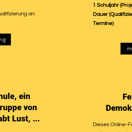
1 Schuljahr (Pro
alifizierung an:
Dauer (Qualifizie
Termine)
ng
m
hule, ein
Fe
Gruppe von
Demokr
t Lust, ...
Dieses Online-F