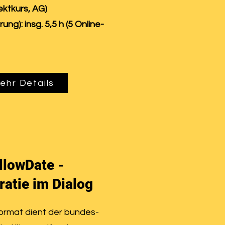
jektkurs, AG)
rung): insg. 5,5 h (5 Online-
ehr Details
llowDate -
atie im Dialog
ormat dient der bundes-