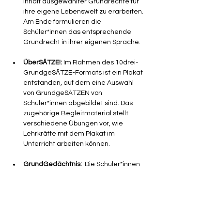
Inhalt ausgewählter Grundrechte für 
ihre eigene Lebenswelt zu erarbeiten. 
Am Ende formulieren die 
Schüler*innen das entsprechende 
Grundrecht in ihrer eigenen Sprache.
ÜberSÄTZE!: 
Im Rahmen des 10drei-
GrundgeSÄTZE-Formats ist ein Plakat 
entstanden, auf dem eine Auswahl 
von GrundgeSÄTZEN von 
Schüler*innen abgebildet sind. Das 
zugehörige Begleitmaterial stellt 
verschiedene Übungen vor, wie 
Lehrkräfte mit dem Plakat im 
Unterricht arbeiten können.
GrundGedächtnis:
  Die Schüler*innen 
lernen eine Methode zum Erinnern 
von Inhalten, mit der sie sich anhand 
von Zahlen, Bildern und Geschichten 
kreativ die Grundrechte merken 
können.