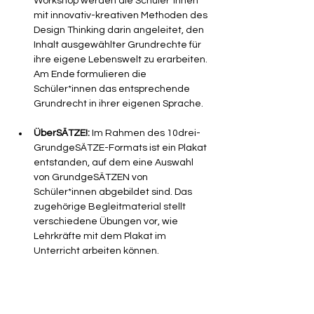
Workshop werden die Schüler*innen 
mit innovativ-kreativen Methoden des 
Design Thinking darin angeleitet, den 
Inhalt ausgewählter Grundrechte für 
ihre eigene Lebenswelt zu erarbeiten. 
Am Ende formulieren die 
Schüler*innen das entsprechende 
Grundrecht in ihrer eigenen Sprache.
ÜberSÄTZE!: 
Im Rahmen des 10drei-
GrundgeSÄTZE-Formats ist ein Plakat 
entstanden, auf dem eine Auswahl 
von GrundgeSÄTZEN von 
Schüler*innen abgebildet sind. Das 
zugehörige Begleitmaterial stellt 
verschiedene Übungen vor, wie 
Lehrkräfte mit dem Plakat im 
Unterricht arbeiten können.
GrundGedächtnis:
  Die Schüler*innen 
lernen eine Methode zum Erinnern 
von Inhalten, mit der sie sich anhand 