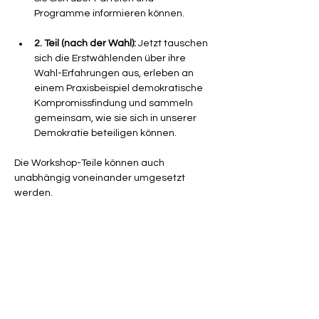
Programme informieren können.
2. Teil (nach der Wahl):
 Jetzt tauschen 
sich die Erstwählenden über ihre 
Wahl-Erfahrungen aus, erleben an 
einem Praxisbeispiel demokratische 
Kompromissfindung und sammeln 
gemeinsam, wie sie sich in unserer 
Demokratie beteiligen können. 
Die Workshop-Teile können auch 
unabhängig voneinander umgesetzt 
werden.
In dieser 
60-minütige Online-
Qualifizierung 
stellen wir 
Lehrkräften, 
Referendar*innen und interessierten 
Personen 
das Workshop-Format sowie 
den Ablauf des Workshops vor. Im 
Anschluss bekommst du alle nötigen 
Informationen und Materialien an die 