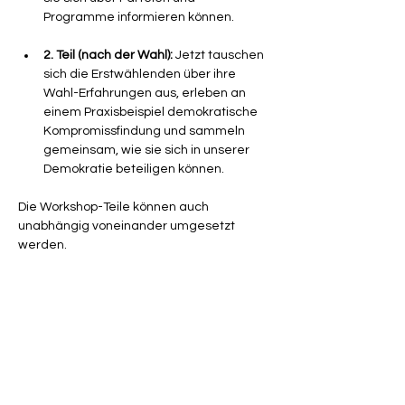
Programme informieren können.
2. Teil (nach der Wahl):
 Jetzt tauschen 
sich die Erstwählenden über ihre 
Wahl-Erfahrungen aus, erleben an 
einem Praxisbeispiel demokratische 
Kompromissfindung und sammeln 
gemeinsam, wie sie sich in unserer 
Demokratie beteiligen können. 
Die Workshop-Teile können auch 
unabhängig voneinander umgesetzt 
werden.
In dieser 
60-minütige Online-
Qualifizierung 
stellen wir 
Lehrkräften, 
Referendar*innen und interessierten 
Personen 
das Workshop-Format sowie 
den Ablauf des Workshops vor. Im 
Anschluss bekommst du alle nötigen 
Informationen und Materialien an die 