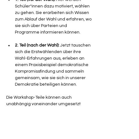
Schüler*innen dazu motiviert, wählen 
zu gehen. Sie erarbeiten sich Wissen 
zum Ablauf der Wahl und erfahren, wo 
sie sich über Parteien und 
Programme informieren können.
2. Teil (nach der Wahl):
 Jetzt tauschen 
sich die Erstwählenden über ihre 
Wahl-Erfahrungen aus, erleben an 
einem Praxisbeispiel demokratische 
Kompromissfindung und sammeln 
gemeinsam, wie sie sich in unserer 
Demokratie beteiligen können. 
Die Workshop-Teile können auch 
unabhängig voneinander umgesetzt 
werden.
In dieser 
60-minütige Online-
Qualifizierung 
stellen wir 
Lehrkräften, 
Referendar*innen und interessierten 