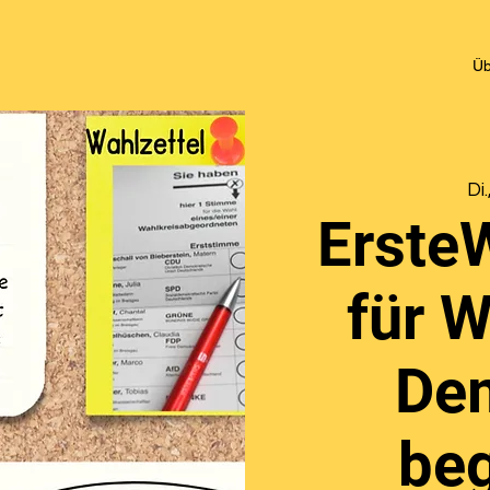
Üb
Di
ErsteW
für 
Dem
beg