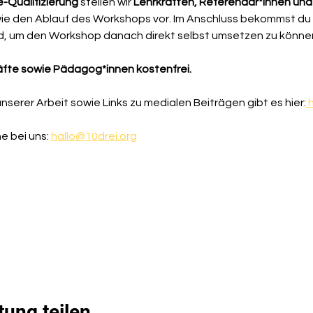
-Qualifizierung 
stellen wir 
Lehrkräften, Referendar*innen und
 den Ablauf des Workshops vor. Im Anschluss bekommst du a
nd, um den Workshop danach direkt selbst umsetzen zu könne
räfte sowie Pädagog*innen kostenfrei.
serer Arbeit sowie Links zu medialen Beiträgen gibt es hier:
h
 bei uns: 
hallo@10drei.org
tung teilen