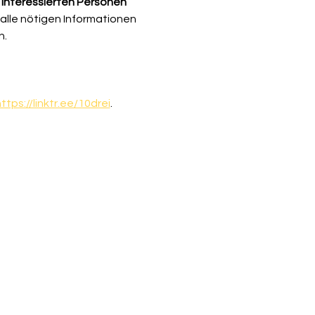
 interessierten Personen 
lle nötigen Informationen 
n.
ttps://linktr.ee/10drei
.