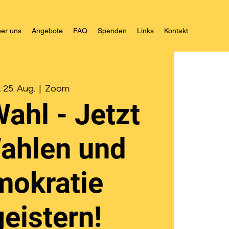
er uns
Angebote
FAQ
Spenden
Links
Kontakt
., 25. Aug.
  |  
Zoom
ahl - Jetzt
Wahlen und
okratie
eistern!