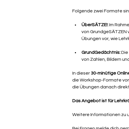
Folgende zwei Formate sind
ÜberSÄTZE!:
 Im Rahme
von GrundgeSÄTZEN von
Übungen vor, wie Lehrk
GrundGedächtnis:
 Die
von Zahlen, Bildern u
In dieser 
30-minütige Online
die Workshop-Formate vor. 
die Übungen danach direkt
Das Angebot ist für Lehrk
Weitere Informationen zu un
Bei Fragen melde dich gerne