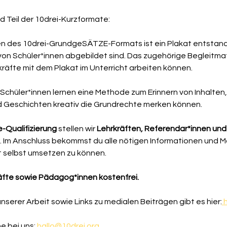
 Teil der 10drei-Kurzformate:
n des 10drei-GrundgeSÄTZE-Formats ist ein Plakat entstand
 Schüler*innen abgebildet sind. Das zugehörige Begleitmater
räfte mit dem Plakat im Unterricht arbeiten können.
 Schüler*innen lernen eine Methode zum Erinnern von Inhalten,
nd Geschichten kreativ die Grundrechte merken können.
-Qualifizierung 
stellen wir 
Lehrkräften, Referendar*innen und
Im Anschluss bekommst du alle nötigen Informationen und Mat
 selbst umsetzen zu können.
räfte sowie Pädagog*innen kostenfrei.
serer Arbeit sowie Links zu medialen Beiträgen gibt es hier:
h
 bei uns: 
hallo@10drei.org