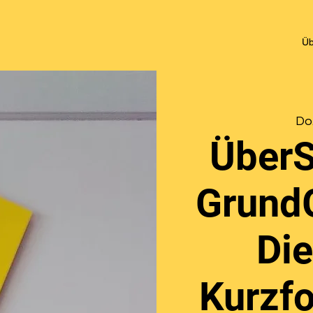
Üb
Do.
ÜberS
Grund
Die
Kurzfo