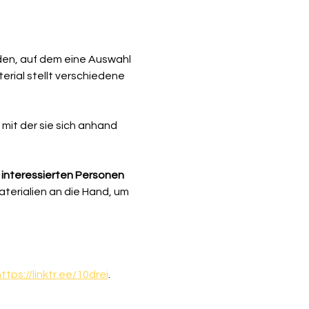
en, auf dem eine Auswahl 
ial stellt verschiedene 
 mit der sie sich anhand 
 interessierten Personen 
erialien an die Hand, um 
ttps://linktr.ee/10drei
.