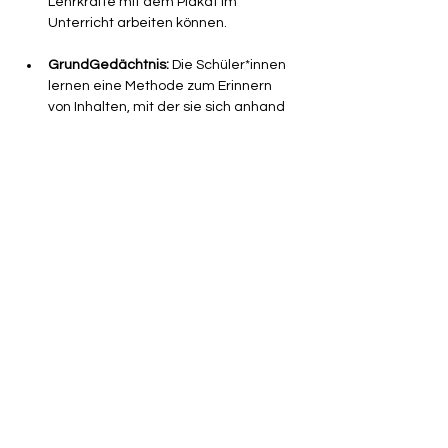
Lehrkräfte mit dem Plakat im 
Unterricht arbeiten können.
GrundGedächtnis:
 Die Schüler*innen 
lernen eine Methode zum Erinnern 
von Inhalten, mit der sie sich anhand 
von Zahlen, Bildern und Geschichten 
kreativ die Grundrechte merken 
können.
In dieser 
30-minütige Online-
Qualifizierung 
stellen wir 
Lehrkräften, 
Referendar*innen und interessierten 
Personen 
die Workshop-Formate vor. Im 
Anschluss bekommst du alle nötigen 
Informationen und Materialien an die 
Hand, um die Übungen danach direkt 
selbst umsetzen zu können.
Das Angebot ist für Lehrkräfte sowie 
Pädagog*innen kostenfrei.